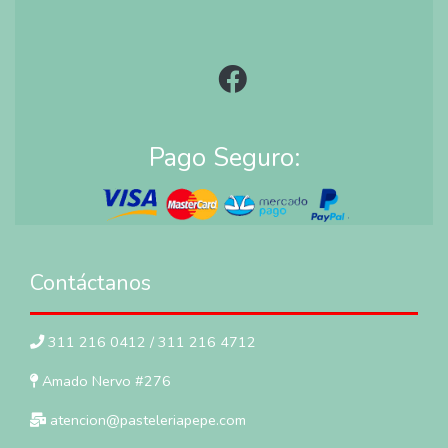
Pago Seguro:
Contáctanos
311 216 0412 / 311 216 4712
Amado Nervo #276
atencion@pasteleriapepe.com